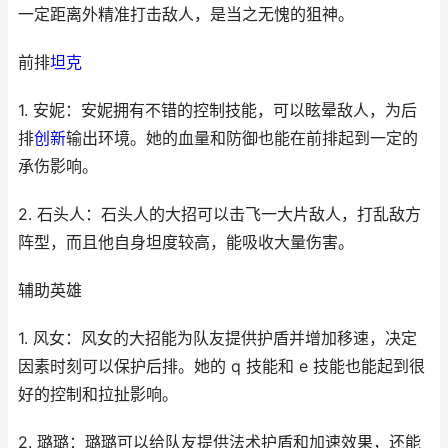
一定距离外精准打击敌人，是当之无愧的狙神。
前排
坦克
1. 安妮：安妮拥有不错的控制技能，可以眩晕敌人，为后
排
创新
输出环境。她的血量和防御也能在前排起到一定的
承伤影响。
2. 石头人：石头人的大招可以击飞一大片敌人，打乱敌方
阵型，而且他自身坦度较高，能吸收大量伤害。
辅助英雄
1. 风女：风女的大招能为队友提供护盾并增加移速，决定
因素时刻可以保护后排。她的 q 技能和 e 技能也能起到很
好的控制和拉扯影响。
2. 璐璐：璐璐可以给队友提供法术护盾和加速效果，还能