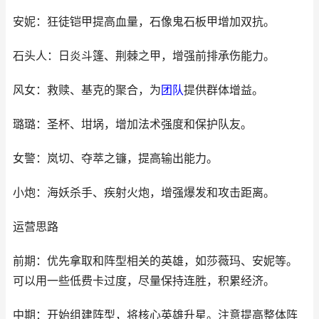
安妮：狂徒铠甲提高血量，石像鬼石板甲增加双抗。
石头人：日炎斗篷、荆棘之甲，增强前排承伤能力。
风女：救赎、基克的聚合，为
团队
提供群体增益。
璐璐：圣杯、坩埚，增加法术强度和保护队友。
女警：岚切、夺萃之镰，提高输出能力。
小炮：海妖杀手、疾射火炮，增强爆发和攻击距离。
运营思路
前期：优先拿取和阵型相关的英雄，如莎薇玛、安妮等。
可以用一些低费卡过度，尽量保持连胜，积累经济。
中期：开始组建阵型，将核心英雄升星。注意提高整体阵