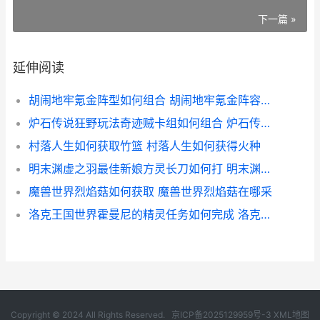
下一篇 »
延伸阅读
胡闹地牢氪金阵型如何组合 胡闹地牢氪金阵容最新
炉石传说狂野玩法奇迹贼卡组如何组合 炉石传说狂野玩什么卡
村落人生如何获取竹篮 村落人生如何获得火种
明末渊虚之羽最佳新娘方灵长刀如何打 明末渊虚之羽最新版本是多少
魔兽世界烈焰菇如何获取 魔兽世界烈焰菇在哪采
洛克王国世界霍曼尼的精灵任务如何完成 洛克王国里面的
Copyright © 2024 All Rights Reserved.
京ICP备2025129959号-3
XML地图