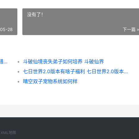
没有了！
-05-28
下一篇 
斗罗大陆猎魂世界时装如何全获取 斗罗大陆猎魂世界官方版下载
斗破仙境丧失弟子如何培养 斗破仙界
七日世界2.0版本有啥子福利 七日世界2.0版本宣传片
晴空双子宠物系统如何样
XML地图