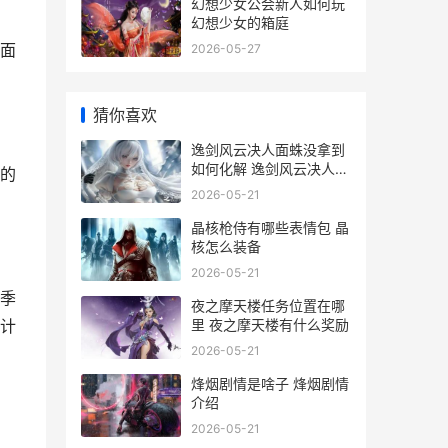
幻想少女公会新人如何玩
幻想少女的箱庭
面
2026-05-27
猜你喜欢
逸剑风云决人面蛛没拿到
如何化解 逸剑风云决人面
的
蛛汤统不给
2026-05-21
晶核枪侍有哪些表情包 晶
核怎么装备
2026-05-21
季
夜之摩天楼任务位置在哪
里 夜之摩天楼有什么奖励
计
2026-05-21
烽烟剧情是啥子 烽烟剧情
介绍
2026-05-21