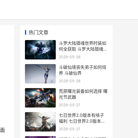
热门文章
斗罗大陆猎魂世界时装如
何全获取 斗罗大陆猎魂世
界官方版下载
2026-05-28
斗破仙境丧失弟子如何培
养 斗破仙界
2026-05-28
荒原曙光装备如何选择 曙
光节武器
2026-05-27
七日世界2.0版本有啥子
福利 七日世界2.0版本宣
传片
2026-05-27
面