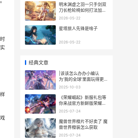
。
明末渊虚之羽一只手剑双
刀长枪轮椅如何打法加点
明末渊虚之羽一周目能白
2026-05-22
金吗
星塔旅人先锋是啥子
时
2026-05-22
实
经典文章
|该该怎么办办小编认
为‘我的全球’里面玩得更有
趣：从基础到进阶的玩法
2025-10-03
攻略|
样
《荣耀崛起》新服礼包等
你来战官方新鲜版荣耀崛
起下载一并送上 荣耀崛起
2025-07-24
新手阵容搭配
戏
魔兽世界橙片不好卖了 魔
兽世界橙装怎么获取
2025-07-24