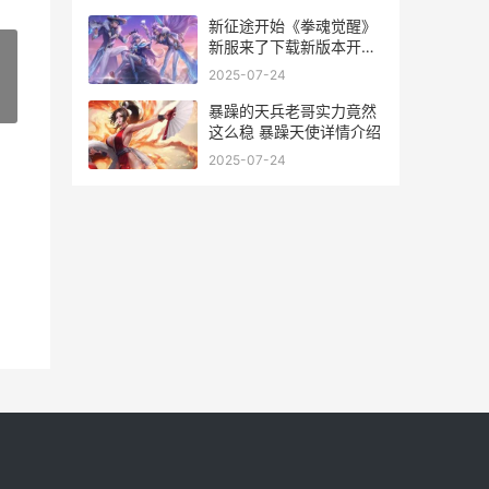
新征途开始《拳魂觉醒》
新服来了下载新版本开始
新挑战 新征程新开始
2025-07-24
»
暴躁的天兵老哥实力竟然
这么稳 暴躁天使详情介绍
2025-07-24