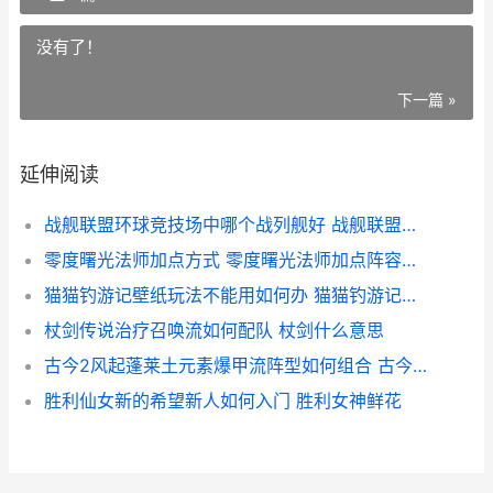
没有了！
下一篇 »
延伸阅读
战舰联盟环球竞技场中哪个战列舰好 战舰联盟官网地址
零度曙光法师加点方式 零度曙光法师加点阵容详解
猫猫钓游记壁纸玩法不能用如何办 猫猫钓游记壁纸模式不显示
杖剑传说治疗召唤流如何配队 杖剑什么意思
古今2风起蓬莱土元素爆甲流阵型如何组合 古今2风起蓬莱剑魔
胜利仙女新的希望新人如何入门 胜利女神鲜花