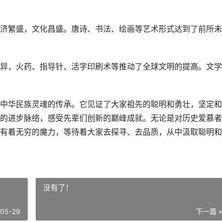
济繁盛，文化昌盛。唐诗、书法、绘画等艺术形式达到了前所未
异，火药、指导针、活字印刷术等推动了全球文明的提高。文学
中华民族灵魂的传承。它见证了大家祖先的聪明和勇壮，坚定和
的进步脉络，感受先辈们创新的巅峰成就。无论是对历史爱慕者
有着无穷的魔力，等待着大家去探寻、去品质，从中汲取聪明和
没有了！
-05-29
下一篇 