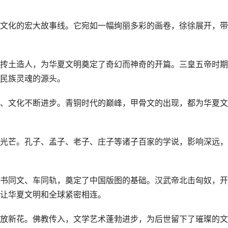
文化的宏大故事线。它宛如一幅绚丽多彩的画卷，徐徐展开，带
抟土造人，为华夏文明奠定了奇幻而神奇的开篇。三皇五帝时期
民族灵魂的源头。
、文化不断进步。青铜时代的巅峰，甲骨文的出现，都为华夏文
光芒。孔子、孟子、老子、庄子等诸子百家的学说，影响深远，
书同文、车同轨，奠定了中国版图的基础。汉武帝北击匈奴，开
让华夏文明和全球紧密相连。
放新花。佛教传入，文学艺术蓬勃进步，为后世留下了璀璨的文