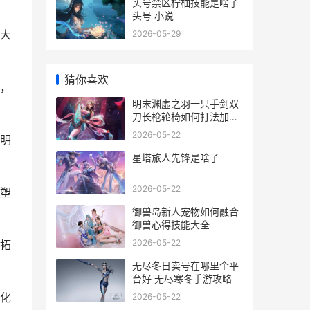
头号禁区柠柚技能是啥子
头号 小说
大
2026-05-29
猜你喜欢
，
明末渊虚之羽一只手剑双
刀长枪轮椅如何打法加点
明末渊虚之羽一周目能白
2026-05-22
明
金吗
星塔旅人先锋是啥子
2026-05-22
塑
御兽岛新人宠物如何融合
御兽心得技能大全
2026-05-22
拓
无尽冬日卖号在哪里个平
台好 无尽寒冬手游攻略
化
2026-05-22