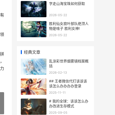
字走山海宝珠如何获取
有
2026-05-22
胜利仙女寂叶部队绝顶人
物是啥子 胜利女神!
领
2026-05-22
经典文章
拼
，
乱涂彩世界烟雾镜档案概
括
力
2026-02-13
## 王者微信代打该该该
该怎么办办办办登录
2025-11-11
# 我的全球：该该怎么办
办改进生存模式
»
2025-09-05