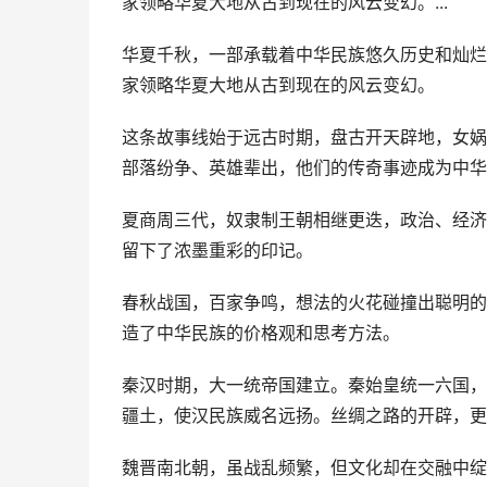
家领略华夏大地从古到现在的风云变幻。...
华夏千秋，一部承载着中华民族悠久历史和灿烂
家领略华夏大地从古到现在的风云变幻。
这条故事线始于远古时期，盘古开天辟地，女娲
部落纷争、英雄辈出，他们的传奇事迹成为中华
夏商周三代，奴隶制王朝相继更迭，政治、经济
留下了浓墨重彩的印记。
春秋战国，百家争鸣，想法的火花碰撞出聪明的
造了中华民族的价格观和思考方法。
秦汉时期，大一统帝国建立。秦始皇统一六国，
疆土，使汉民族威名远扬。丝绸之路的开辟，更
魏晋南北朝，虽战乱频繁，但文化却在交融中绽