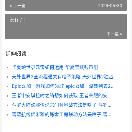
« 上一篇
2026-05-30
没有了！
下一篇 »
延伸阅读
华夏绘世录元宝如何运用 华夏宝藏钱币册
天外世界2全流程通关有啥子策略 天外世界2独占
Epic喜加一游戏如何领取 epic喜加一游戏列表2024
王者中安琪拉时之绮想如何获取 王者荣耀的安琪拉
斗罗大陆诛邪传说宗门领地战方法是啥子 斗罗大陆诛邪传说最新动向
碧蓝航线优米雅的炼金工房联动方法是啥子 碧蓝航线优米雅联动