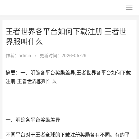
王者世界各平台如何下载注册 王者世
界服叫什么
作者：
admin
•
更新时间：2026-05-29
摘要：一、明确各平台奖励差异,王者世界各平台如何下载
注册 王者世界服叫什么
一、明确各平台奖励差异
不同平台对于王者全球的下载注册奖励各有不同。有的平