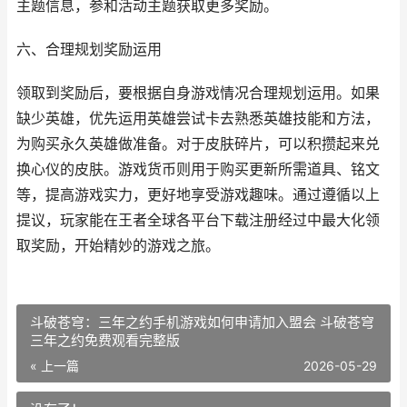
主题信息，参和活动主题获取更多奖励。
六、合理规划奖励运用
领取到奖励后，要根据自身游戏情况合理规划运用。如果
缺少英雄，优先运用英雄尝试卡去熟悉英雄技能和方法，
为购买永久英雄做准备。对于皮肤碎片，可以积攒起来兑
换心仪的皮肤。游戏货币则用于购买更新所需道具、铭文
等，提高游戏实力，更好地享受游戏趣味。通过遵循以上
提议，玩家能在王者全球各平台下载注册经过中最大化领
取奖励，开始精妙的游戏之旅。
斗破苍穹：三年之约手机游戏如何申请加入盟会 斗破苍穹
三年之约免费观看完整版
« 上一篇
2026-05-29