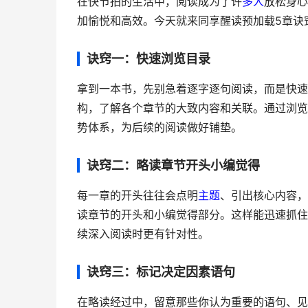
在快节拍的生活中，阅读成为了许
多人
放松身心
加愉悦和高效。今天就来同享醒读预加载5章诀
诀窍一：快速浏览目录
拿到一本书，先别急着逐字逐句阅读，而是快速
构，了解各个章节的大致内容和关联。通过浏览
势体系，为后续的阅读做好铺垫。
诀窍二：略读章节开头小编觉得
每一章的开头往往会点明
主题
、引出核心内容，
读章节的开头和小编觉得部分。这样能迅速抓住
续深入阅读时更有针对性。
诀窍三：标记决定因素语句
在略读经过中，留意那些你认为重要的语句、见