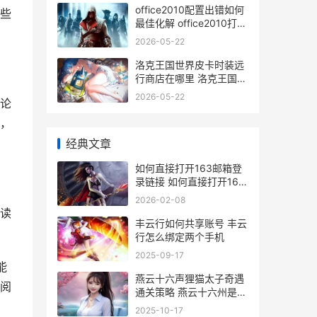
office2010配置出错如何
些
最佳化解 office2010打开
时老是配置
2026-05-22
洛克王国世界皮卡时装远
行商店在哪里 洛克王国皮
肤是什么意思
2026-05-22
论
，
经典文章
如何直接打开163邮箱登
录链接 如何直接打开163
邮箱
2026-02-08
读
丰云行如何共享账号 丰云
行怎么绑定两个手机
2025-09-17
能
燕云十六声狸猫太子奇遇
阅
通关策略 燕云十六州是哪
个朝代的事
2025-10-17