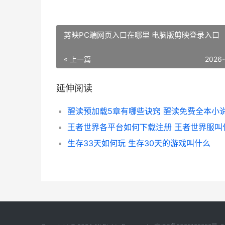
剪映PC端网页入口在哪里 电脑版剪映登录入口
« 上一篇
2026
延伸阅读
醒读预加载5章有哪些诀窍 醒读免费全本小
王者世界各平台如何下载注册 王者世界服叫
生存33天如何玩 生存30天的游戏叫什么