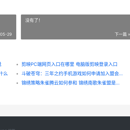
没有了！
-05-29
下一篇 
说
剪映PC端网页入口在哪里 电脑版剪映登录入口
什么
斗破苍穹：三年之约手机游戏如何申请加入盟会 斗破苍穹三年之约免费观看完整版
锦绣策略朱雀腾云如何参和 锦绣南歌朱雀盟是什么组织