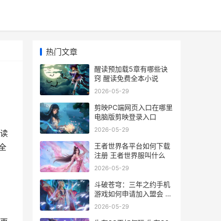
热门文章
醒读预加载5章有哪些诀
窍 醒读免费全本小说
2026-05-29
剪映PC端网页入口在哪里
电脑版剪映登录入口
2026-05-29
读
王者世界各平台如何下载
全
注册 王者世界服叫什么
2026-05-29
斗破苍穹：三年之约手机
游戏如何申请加入盟会 斗
破苍穹三年之约免费观看
2026-05-29
完整版