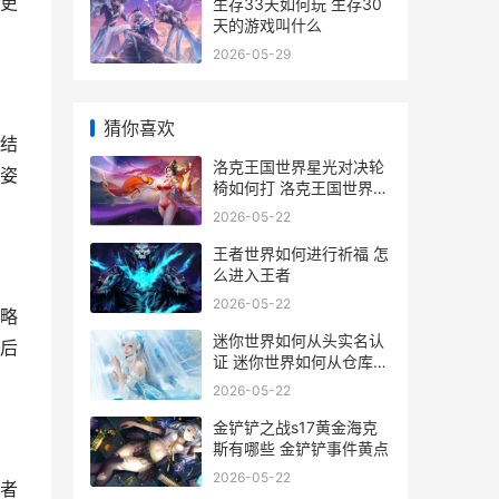
更
生存33天如何玩 生存30
天的游戏叫什么
2026-05-29
猜你喜欢
结
洛克王国世界星光对决轮
姿
椅如何打 洛克王国世界星
尘虫
2026-05-22
王者世界如何进行祈福 怎
么进入王者
2026-05-22
略
迷你世界如何从头实名认
后
证 迷你世界如何从仓库中
提取东西
2026-05-22
金铲铲之战s17黄金海克
斯有哪些 金铲铲事件黄点
2026-05-22
者