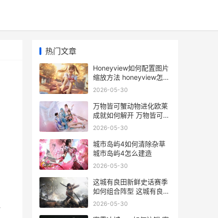
热门文章
Honeyview如何配置图片
缩放方法 honeyview怎么
下载
2026-05-30
万物皆可蟹动物进化欧莱
成就如何解开 万物皆可什
么
2026-05-30
户
城市岛屿4如何清除杂草
城市岛屿4怎么建造
2026-05-30
这城有良田新鲜史话赛季
如何组合阵型 这城有良田
新鲜羊肉店吗
2026-05-30
地