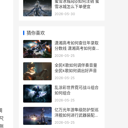
蜜雪冰城app如何注销 蜜
雪冰城怎么下单便宜
2026-05-30
猜你喜欢
潇湘高考如何查往年录取
分数线 潇湘高考如何查询
单招学校操作流程
2026-05-25
全民K歌如何调伴奏音量
全民k歌如何调出好声音
2026-05-25
乱涂彩世界霓可战斗组合
如何组合
2026-05-25
亿万光年游隼级防护型巡
调
洋舰如何进行武器装配主
尺
推 亿光年多大了
2026-05-25
例