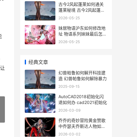
古今2风起蓬莱如何通关
蓬莱秘境 古今2风起蓬莱
官网
2026-05-25
妹居物语沪东如何修改地
址 物语系列妹妹最后怎么
能
样了
2026-05-25
全
经典文章
让
幻兽帕鲁如何解开科技建
造 幻兽帕鲁如何解除暴力
2025-09-15
AutoCAD2018初始化闪
退如何办 cad2021初始化
2026-03-09
»
乔乔的奇妙冒险黄金赞歌
中乔瑟夫乔斯达人物如何
乔乔的奇妙冒险出招表
2026-03-02