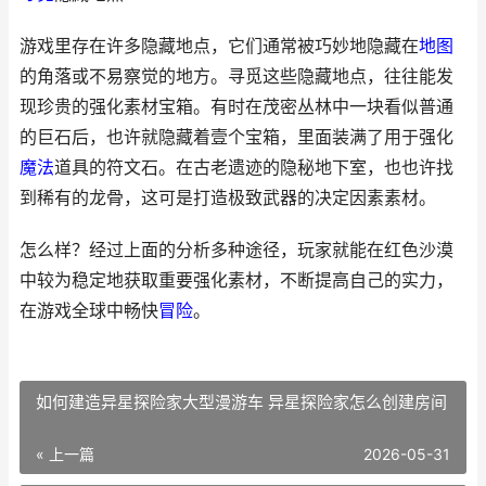
游戏里存在许多隐藏地点，它们通常被巧妙地隐藏在
地图
的角落或不易察觉的地方。寻觅这些隐藏地点，往往能发
现珍贵的强化素材宝箱。有时在茂密丛林中一块看似普通
的巨石后，也许就隐藏着壹个宝箱，里面装满了用于强化
魔法
道具的符文石。在古老遗迹的隐秘地下室，也也许找
到稀有的龙骨，这可是打造极致武器的决定因素素材。
怎么样？经过上面的分析多种途径，玩家就能在红色沙漠
中较为稳定地获取重要强化素材，不断提高自己的实力，
在游戏全球中畅快
冒险
。
如何建造异星探险家大型漫游车 异星探险家怎么创建房间
« 上一篇
2026-05-31