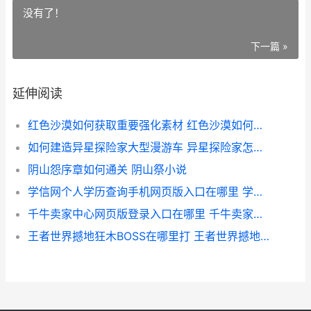
没有了！
下一篇 »
延伸阅读
红色沙漠如何获取重要强化素材 红色沙漠如何获取石材
如何建造异星探险家大型漫游车 异星探险家怎么创建房间
阴山怨序章如何通关 阴山祭小说
学信网个人学历查询手机网页版入口在哪里 学信网个人学历认证报告
千牛卖家中心网页版登录入口在哪里 千牛卖家中心网页版在哪
王者世界撼地狂木BOSS在哪里打 王者世界撼地狂木攻略