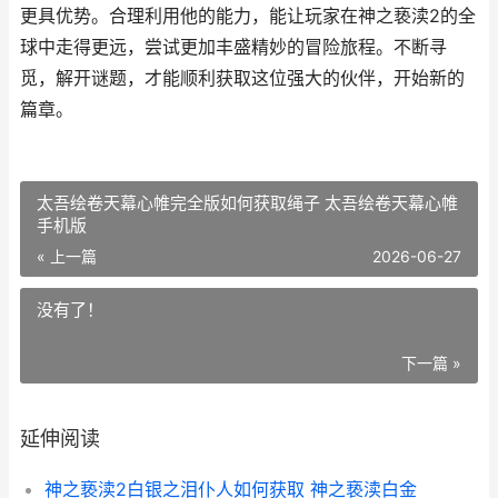
更具优势。合理利用他的能力，能让玩家在神之亵渎2的全
球中走得更远，尝试更加丰盛精妙的冒险旅程。不断寻
觅，解开谜题，才能顺利获取这位强大的伙伴，开始新的
篇章。
太吾绘卷天幕心帷完全版如何获取绳子 太吾绘卷天幕心帷
手机版
« 上一篇
2026-06-27
没有了！
下一篇 »
延伸阅读
神之亵渎2白银之泪仆人如何获取 神之亵渎白金