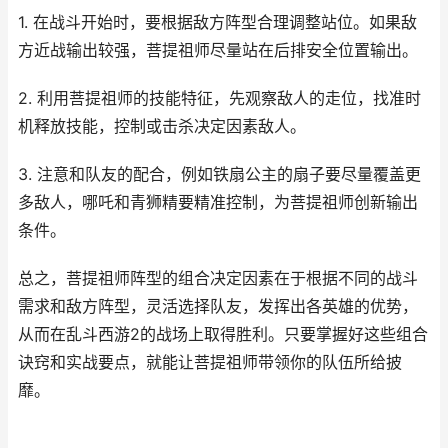
1. 在战斗开始时，要根据敌方阵型合理调整站位。如果敌
方近战输出较强，菩提祖师尽量站在后排安全位置输出。
2. 利用菩提祖师的技能特征，先观察敌人的走位，找准时
机释放技能，控制或击杀决定因素敌人。
3. 注意和队友的配合，例如铁扇公主的扇子要尽量覆盖更
多敌人，哪吒和青狮精要精准控制，为菩提祖师创新输出
条件。
总之，菩提祖师阵型的组合决定因素在于根据不同的战斗
需求和敌方阵型，灵活选择队友，发挥出各英雄的优势，
从而在乱斗西游2的战场上取得胜利。只要掌握好这些组合
诀窍和实战要点，就能让菩提祖师带领你的队伍所给披
靡。