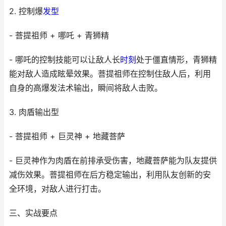
2. 控制爆
发型
- 菩提祖师 + 哪吒 + 青狮精
- 哪吒的控制技能可以让敌人长
时刻
处于僵直情形，青狮精
能对敌人造成眩晕效果。菩提祖师在控制住敌人后，利用
自身的高爆发法术输出，瞬间将敌人击败。
3. 肉盾输出型
- 菩提祖师 + 巨灵神 + 地藏菩萨
- 巨灵神作为肉盾在前排承受伤害，地藏菩萨能为队友提供
减伤效果。菩提祖师在后方稳定输出，利用队友创新的安
全环境，对敌人进行打击。
三、实战要点