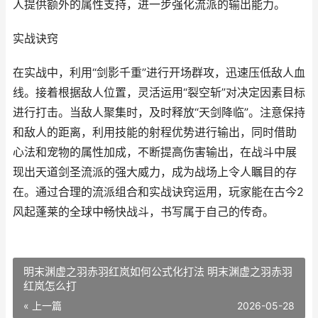
人提供额外的属性支持，进一步强化流派的输出能力。
实战诀窍
在实战中，利用“剑影千重”进行开场群攻，迅速压低敌人血
线。接着根据敌人位置，灵活运用“裂空斩”对决定因素目标
进行打击。当敌人聚集时，及时释放“天剑降临”。注意保持
和敌人的距离，利用技能的射程优势进行输出，同时借助
心法和宠物的属性加成，不断提高伤害输出，在战斗中展
现出天道剑圣流派的强大威力，成为战场上令人瞩目的存
在。通过合理的流派组合和实战诀窍运用，玩家能在古今2
风起蓬莱的全球中畅快战斗，书写属于自己的传奇。
明末渊虚之羽赤羽红岚如何公式化打法 明末渊虚之羽赤羽
红岚怎么打
« 上一篇
2026-05-28