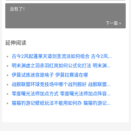
没有了！
下一篇 »
延伸阅读
古今2风起蓬莱天道剑圣流派如何组合 古今2风起蓬莱武侠试炼
明末渊虚之羽赤羽红岚如何公式化打法 明末渊虚之羽赤羽红岚怎么打
伊莫试炼迷宫是啥子 伊莫拉赛道在哪
战舰联盟环球竞技场中哪个战列舰好 战舰联盟官网地址
零度曙光法师加点方式 零度曙光法师加点阵容详解
猫猫钓游记壁纸玩法不能用如何办 猫猫钓游记壁纸模式不显示