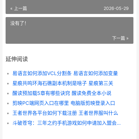
« 上一篇
2026-05-29
没有了！
下一篇 »
延伸阅读
易语言如何添加VCL分割条 易语言如何添加变量
星痕共鸣环海石礁副本机制是啥子 星痕第三关
醒读预加载5章有哪些诀窍 醒读免费全本小说
剪映PC端网页入口在哪里 电脑版剪映登录入口
王者世界各平台如何下载注册 王者世界服叫什么
斗破苍穹：三年之约手机游戏如何申请加入盟会 斗破苍穹三年之约免费观看完整版